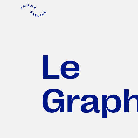
Le
Grap