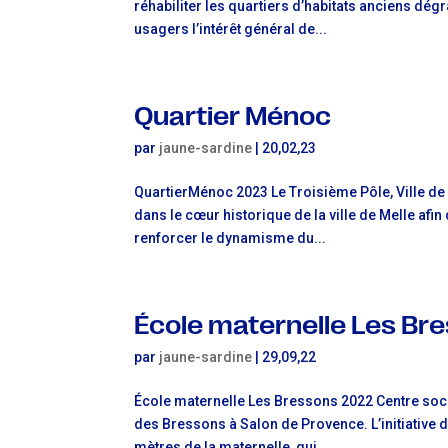
réhabiliter les quartiers d’habitats anciens dég
usagers l’intérêt général de...
Quartier Ménoc
par
jaune-sardine
|
20,02,23
QuartierMénoc 2023 Le Troisième Pôle, Ville de 
dans le cœur historique de la ville de Melle afi
renforcer le dynamisme du...
École maternelle Les Br
par
jaune-sardine
|
29,09,22
École maternelle Les Bressons 2022 Centre soci
des Bressons à Salon de Provence. L’initiative 
mètres de la maternelle, qui...