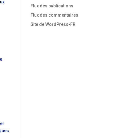
aux
Flux des publications
Flux des commentaires
Site de WordPress-FR
ce
r
ier
lques